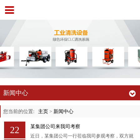
新闻中心
您当前的位置:
主页
>
新闻中心
某集团公司来我司考察
22
近日，某集团公司一行莅临我司参观考察，双方就