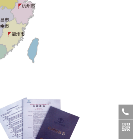
010-
6886030