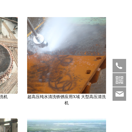
010-
6886030
sal
洗机
超高压纯水清洗铁锈应用X域 大型高压清洗
机